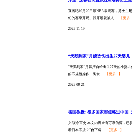
库里: 这赛程简直疯狂&堪称史上
直播吧10月29日讯NBA常规赛，勇士
幻的赛季开局。我开场就被人......
【更多..
2025-11-19
“天鹅到家”月嫂烫伤出生27天婴
“天鹅到家”月嫂擅自给出生27天的小
的不规范操作，陶女......
【更多...】
2025-09-21
德国教授: 很多国家都侵略过中国,
文|观今言史 本文内容皆有可靠信源，已
着日本不放？”台下瞬......
【更多...】