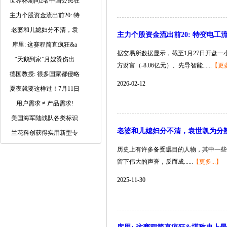
世界杯期间2名中国公民在
主力个股资金流出前20: 特
老婆和儿媳妇分不清，袁
主力个股资金流出前20: 特变电工流出
库里: 这赛程简直疯狂&a
据交易所数据显示，截至1月27日开盘一小时
“天鹅到家”月嫂烫伤出
方财富（-8.06亿元）、先导智能......
【更多
德国教授: 很多国家都侵略
2026-02-12
夏夜就要这样过！7月11日
用户需求 ≠ 产品需求!
美国海军陆战队各类标识
老婆和儿媳妇分不清，袁世凯为分
兰花科创获得实用新型专
历史上有许多备受瞩目的人物，其中一些
留下伟大的声誉，反而成......
【更多...】
2025-11-30